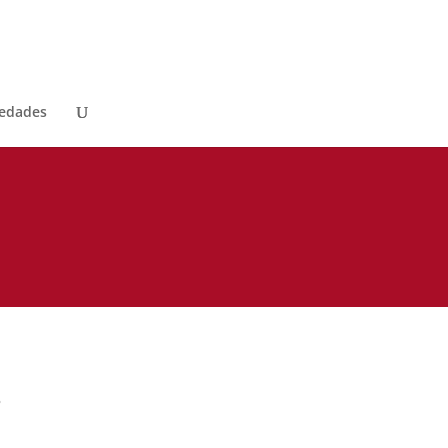
edades
B