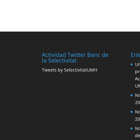
Actividad Twitter Banc de
Ent
la Selectivitat
Un
Tweets by SelectivitatUMH
pr
Ac
U
No
20
No
20
No
de