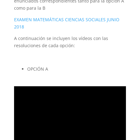
enunciados correspondientes tanto para la opción A
como para la B
EXAMEN MATEMÁTICAS CIENCIAS SOCIALES JUNIO
2018
A continuación se incluyen los vídeos con las
resoluciones de cada opción:
OPCIÓN A