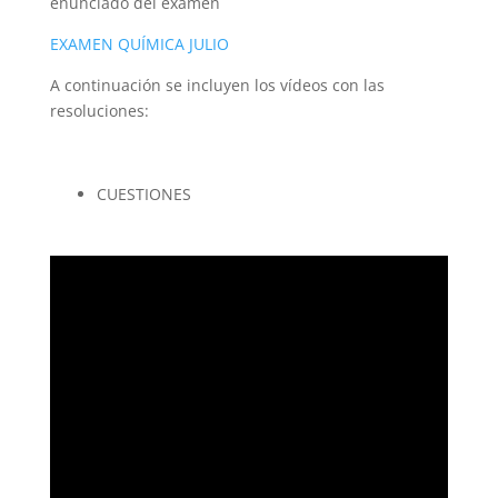
enunciado del examen
EXAMEN QUÍMICA JULIO
A continuación se incluyen los vídeos con las
resoluciones:
CUESTIONES